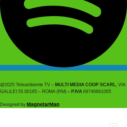
@2025 Teleambiente TV –
MULTI MEDIA COOP SCARL
, VIA
GALILEI 55 00185 – ROMA (RM)
– P.IVA
09740661005
MagnetarMan
Designed by