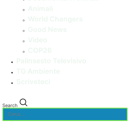
Animali
World Changers
Good News
Video
COP26
Palinsesto Televisivo
TG Ambiente
Scriveteci
Search